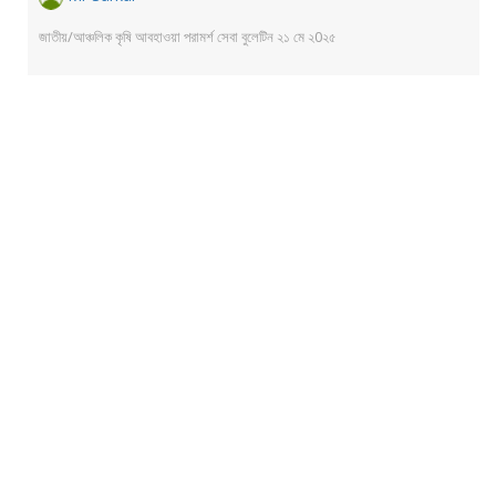
জাতীয়/আঞ্চলিক কৃষি আবহাওয়া পরামর্শ সেবা বুলেটিন ২১ মে ২0২৫