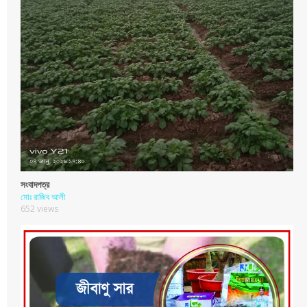
সংবাদপত্র
মোঃ রাজিব আলী
652 views