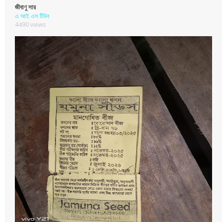
জীবাণু সার
এ আই এস টিউব
4490 views