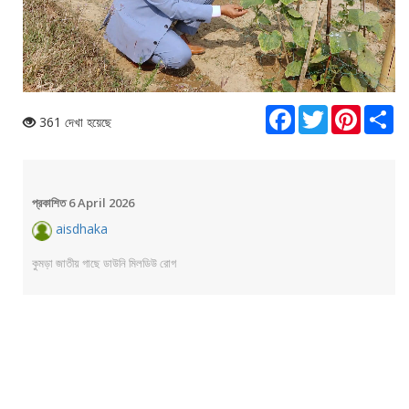
Loaded
:
Unmute
56.55%
Facebook
Twitter
Pinterest
Sha
361 দেখা হয়েছে
প্রকাশিত 6 April 2026
aisdhaka
কুমড়া জাতীয় গাছে ডাউনি মিলডিউ রোগ