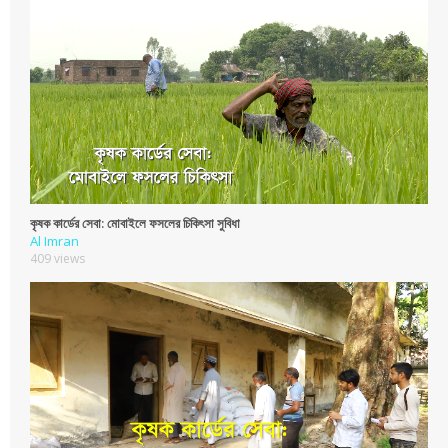
কৃষক কার্ডের সেবা: মোবাইলে ফসলের চিকিৎসা সুবিধা
Al Imran
409 views