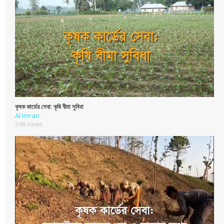
কৃষক কার্ডের সেবা: কৃষি বীমা সুবিধা
Al Imran
398 views