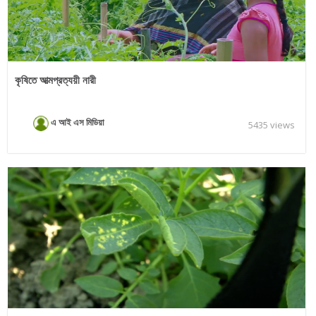
কৃষিতে আত্মপ্রত্যয়ী নারী
এ আই এস মিডিয়া
5435 views