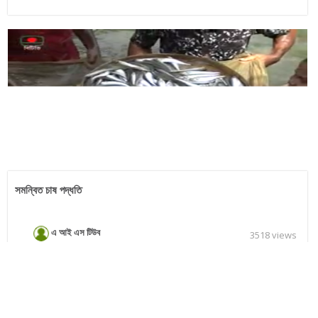
সমন্বিত চাষ পদ্ধতি
এ আই এস টিউব
3518 views