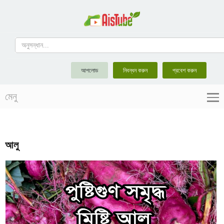
আপলোড
নিবন্ধন করুন
প্রবেশ করুন
মেনু
আলু