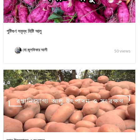
পুষ্টিগুণ সমৃদ্ধ মিষ্টি আলু
মো.জুলফিকার আলী
50 views