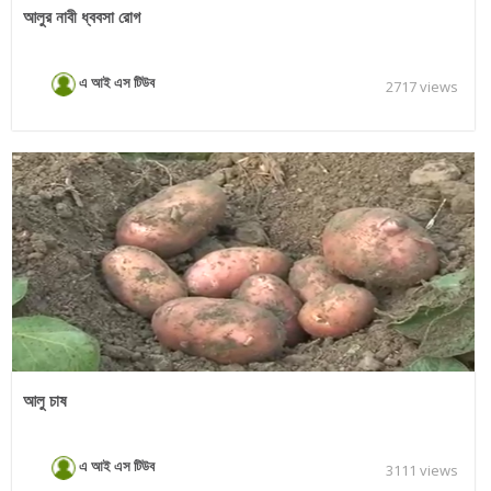
আলুর নাবী ধ্ববসা রোগ
এ আই এস টিউব
2717 views
আলু চাষ
এ আই এস টিউব
3111 views