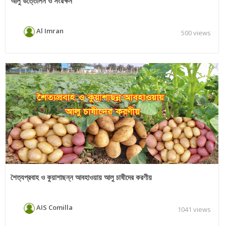
আলু উত্তোলন ও সংরক্ষন
Al Imran
500 views
শৈত্যপ্রবাহ ও কুয়াশাছন্ন আবহাওয়ায় আলু চাষীদের করণীয়
AIS Comilla
1041 views