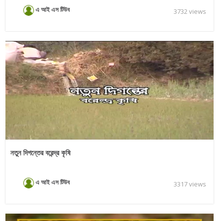
এ আই এস টিউব
3732 views
নতুন দিগন্তের বরেন্দ্র কৃষি
এ আই এস টিউব
3317 views