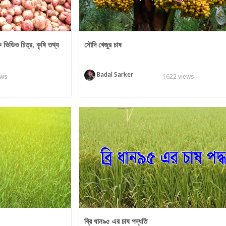
়ক ভিডিও চিত্র, কৃষি তথ্য
সৌদি খেজুর চাষ
Badal Sarker
ews
1622 views
ব্রি ধান৯৫ এর চাষ পদ্ধতি