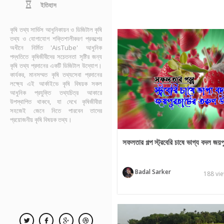
ইতিহাস
কৃষি তথ্য সার্ভিস আধুনিকায়ন ও ডিজিটাল কৃষি
তথ্য ও যোগাযোগ শক্তিশালীকরণ প্রকল্পের
অধীনে নির্মিত 'AisTube' আধুনিক
পদ্ধতিতে কৃষিজীবীদের সচেতনতা সৃষ্টির জন্য
কৃষি তথ্য প্রদানের একটি ডিজিটাল উদ্যোগ।
কার্যকর, মানসম্মত কৃষি তথ্যসেবা প্রদানের
লক্ষ্যে এই আর্কাইভে কৃষি বিষয়ক সকল
আধুনিক প্রযুক্তি তথ্যচিত্র আকারে
উপস্থাপিত থাকবে, যা দেখে কৃষিজীবীরা
সহজেই জেনে নিতে পারবেন তাদের
প্রয়োজনীয় কৃষি বিষয়ক তথ্য।
সফলতার গল্প স্ট্রবেরি চাষে ভাগ্য বদল জয়
Badal Sarker
188 vi