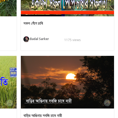
সফল পেঁপে চাষি
Badal Sarker
1175 views
বাড়ির আঙিনায় সবজি চাষে নারী