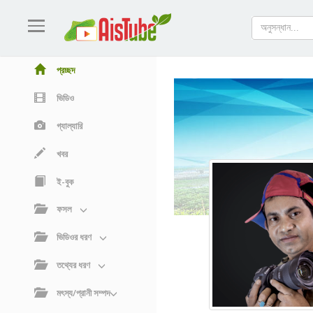
প্রচ্ছদ
ভিডিও
গ্যাল্যারি
খবর
ই-বুক
ফসল
ভিডিওর ধরণ
তথ্যের ধরণ
মৎস্য/প্রানী সম্পদ