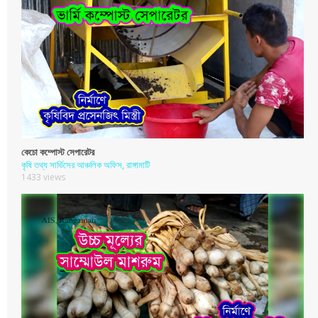
কেচো কম্পোস্ট সেপারেটর
কৃষি তথ্য সার্ভিসের আঞ্চলিক অফিস, রাঙ্গামাটি
1433 views