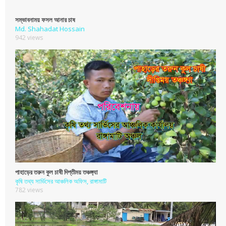
সম্ভাবনাময় ফসল আনার চাষ
Md. Shahadat Hossain
942 views
পাহাড়ের তরুন কুল চাষী দিপ্তীময় তঞ্চঙ্গ্যা
কৃষি তথ্য সার্ভিসের আঞ্চলিক অফিস, রাঙ্গামাটি
782 views