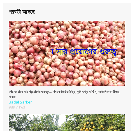
পরবর্তী আসছে
পেঁয়াজ চাষে সার প্রয়োগের গুরুত্ব... বিষয়ক ভিডিও চিত্র, কৃষি তথ্য সার্ভিস, আঞ্চলিক কার্যালয়,
পাবনা
Badal Sarker
989 views