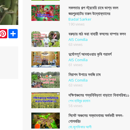
সফলতার গল্প স্ট্রবেরি চাষে ভাগ্য বদল
জয়পুরহাটের তরুন উদ্যোক্তাদের
Badal Sarker
190 views
itter
Pinterest
Share
বরুড়ায় মাঠ ভরা বাহারী ফসলের বাম্পার ফলন
AIS Comilla
63 views
দুর্যোগপূর্ণ আবহাওয়ায় কৃষি পরামর্শ
AIS Comilla
61 views
নিরাপদ উপায়ে সবজি চাষ
AIS Comilla
63 views
দক্ষিণাঞ্চলের শস্যনিবিড়তা বাড়াতে বিনাসরিষা১১
শেখ হাবিবুর রহমান
58 views
সিলেট অঞ্চলের সম্ভাবনাময় অর্থকরী ফসল-
গোলমরিচ
মো.জুলফিকার আলী