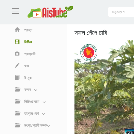
প্রচ্ছদ
সফল পেঁপে চাষি
ভিডিও
গ্যাল্যারি
খবর
ই-বুক
ফসল
ভিডিওর ধরণ
তথ্যের ধরণ
মৎস্য/প্রানী সম্পদ