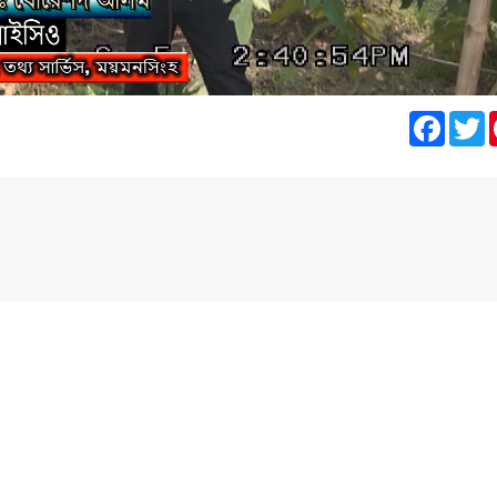
oaded
:
.67%
Facebook
Tw