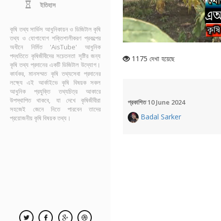
ইতিহাস
কৃষি তথ্য সার্ভিস আধুনিকায়ন ও ডিজিটাল কৃষি
তথ্য ও যোগাযোগ শক্তিশালীকরণ প্রকল্পের
L
Unmute
7
অধীনে নির্মিত 'AisTube' আধুনিক
পদ্ধতিতে কৃষিজীবীদের সচেতনতা সৃষ্টির জন্য
1175 দেখা হয়েছে
কৃষি তথ্য প্রদানের একটি ডিজিটাল উদ্যোগ।
কার্যকর, মানসম্মত কৃষি তথ্যসেবা প্রদানের
লক্ষ্যে এই আর্কাইভে কৃষি বিষয়ক সকল
আধুনিক প্রযুক্তি তথ্যচিত্র আকারে
উপস্থাপিত থাকবে, যা দেখে কৃষিজীবীরা
প্রকাশিত 10 June 2024
সহজেই জেনে নিতে পারবেন তাদের
Badal Sarker
প্রয়োজনীয় কৃষি বিষয়ক তথ্য।