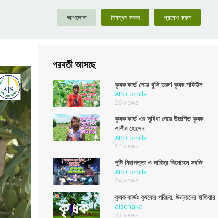
আপলোড
নিবন্ধন করুন
প্রবেশ করুন
পরবর্তী আসছে
কৃষক কার্ড পেয়ে খুসি তরুণ কৃষক শফিউল
AIS Comilla
26 views
কৃষক কার্ড এর সুবিধা পেয়ে উচ্চশিত কৃষক
শাশীম হোসেন
AIS Comilla
24 views
পুষ্টি নিরাপত্তা ও দারিদ্র বিমোচনে সবজি
AIS Comilla
24 views
কৃষক কার্ডঃ কৃষকের পরিচয়, উন্নয়নের হাতিয়ার
aisdhaka
33 views