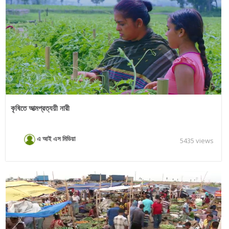
কৃষিতে আত্মপ্রত্যয়ী নারী
এ আই এস মিডিয়া
5435 views