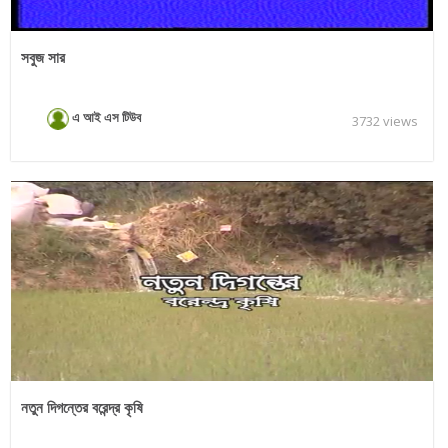
সবুজ সার
এ আই এস টিউব
3732 views
নতুন দিগন্তের বরেন্দ্র কৃষি