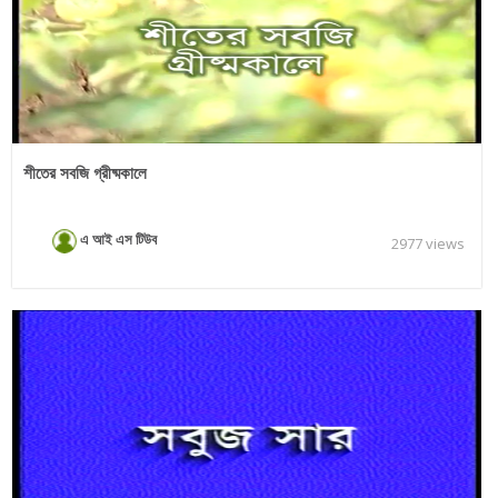
শীতের সবজি গ্রীষ্মকালে
এ আই এস টিউব
2977 views