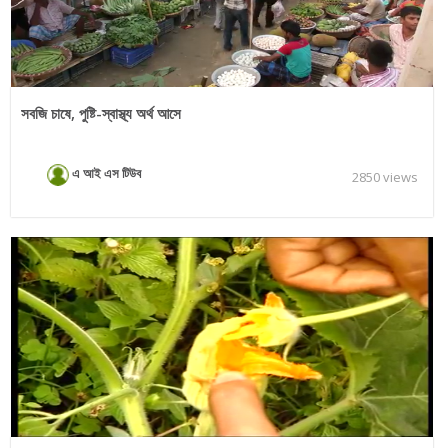
সবজি চাষে, পুষ্টি-স্বাস্থ্য অর্থ আসে
এ আই এস টিউব
2850 views