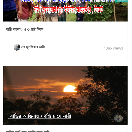
বারি করলা২ ও ৩ মাঠ দিবস
মো.জুলফিকার আলী
1385 views