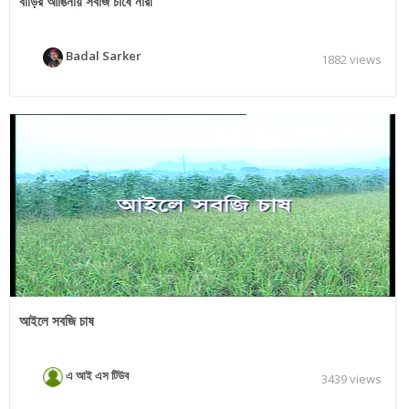
বাড়ির আঙিনায় সবজি চাষে নারী
Badal Sarker
1882 views
আইলে সবজি চাষ
এ আই এস টিউব
3439 views