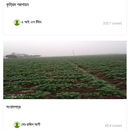
কৃত্রিম পরাগায়ন
এ আই এস টিউব
3051 views
সংবাদপত্র
মোঃ রাজিব আলী
654 views