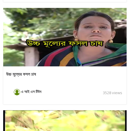
উচ্চ মূল্যের ফসল চাষ
এ আই এস টিউব
3528 views