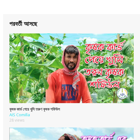
পরবর্তী আসছে
কৃষক কার্ড পেয়ে খুসি তরুণ কৃষক শফিউল
AIS Comilla
28 views