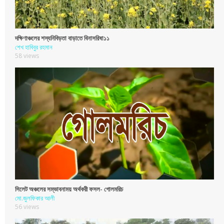
দক্ষিণাঞ্চলের শস্যনিবিড়তা বাড়াতে বিনাসরিষা১১
শেখ হাবিবুর রহমান
58 views
সিলেট অঞ্চলের সম্ভাবনাময় অর্থকরী ফসল- গোলমরিচ
মো.জুলফিকার আলী
56 views