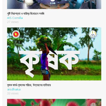
পুষ্টি নিরাপত্তা ও দারিদ্র বিমোচনে সবজি
AIS Comilla
27 views
কৃষক কার্ডঃ কৃষকের পরিচয়, উন্নয়নের হাতিয়ার
aisdhaka
33 views