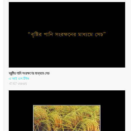
ব্রৃষ্টির পানি সংরক্ষণের মাধ্যমে সেচ
এ আই এস টিউব
4167 views