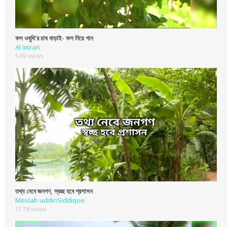
ফল ওষুধি’র চাষ বাড়াই- ফল নিয়ে গান
Al Imran
549 views
তথ্য নেবে জনগণ, স্বচ্ছ হবে প্রশাসন
Moslah uddinSiddique
1176 views