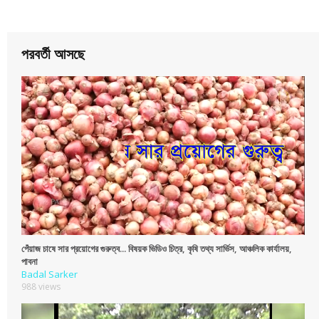
পরবর্তী আসছে
পেঁয়াজ চাষে সার প্রয়োগের গুরুত্ব... বিষয়ক ভিডিও চিত্র, কৃষি তথ্য সার্ভিস, আঞ্চলিক কার্যালয়,
পাবনা
Badal Sarker
988 views