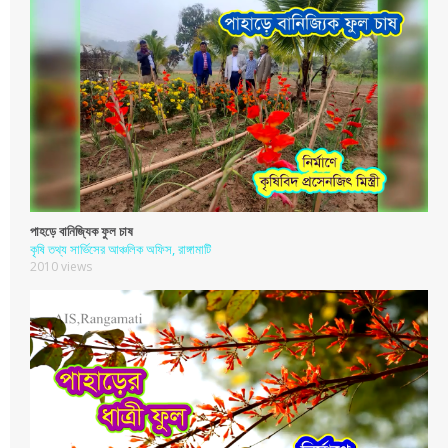
পাহড়ে বানিজ্যিক ফুল চাষ
কৃষি তথ্য সার্ভিসের আঞ্চলিক অফিস, রাঙ্গামাটি
2010 views